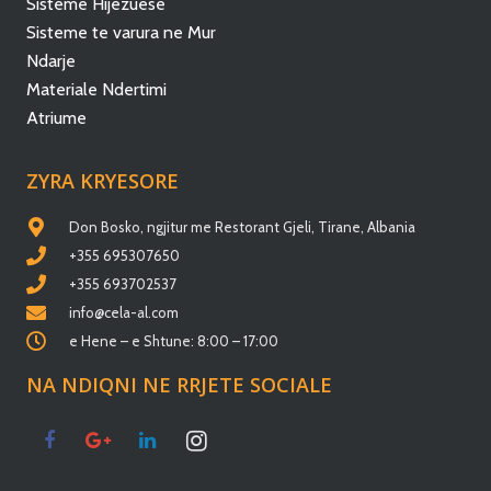
Sisteme Hijezuese
Sisteme te varura ne Mur
Ndarje
Materiale Ndertimi
Atriume
ZYRA KRYESORE
Don Bosko, ngjitur me Restorant Gjeli, Tirane, Albania
+355 695307650
+355 693702537
info@cela-al.com
e Hene – e Shtune: 8:00 – 17:00
NA NDIQNI NE RRJETE SOCIALE